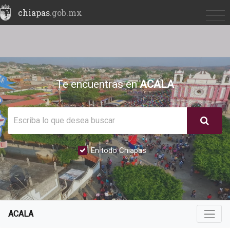
chiapas
.gob.mx
Te encuentras en
ACALA
En todo Chiapas
ACALA